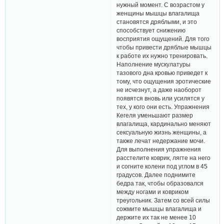
нужный момент. С возрастом у
женщины мышцы влагалища
становятся дряблыми, и это
способствует снижению
восприятия ощущений. Для того
чтобы привести дряблые мышцы
к работе их нужно тренировать.
Наполнение мускулатуры
тазового дна кровью приведет к
тому, что ощущения эротические
не исчезнут, а даже наоборот
появятся вновь или усилятся у
тех, у кого они есть. Упражнения
Кегеля уменьшают размер
влагалища, кардинально меняют
сексуальную жизнь женщины, а
также лечат недержание мочи.
Для выполнения упражнения
расстелите коврик, лягте на него
и согните колени под углом в 45
градусов. Далее поднимите
бедра так, чтобы образовался
между ногами и ковриком
треугольник. Затем со всей силы
сожмите мышцы влагалища и
держите их так не менее 10