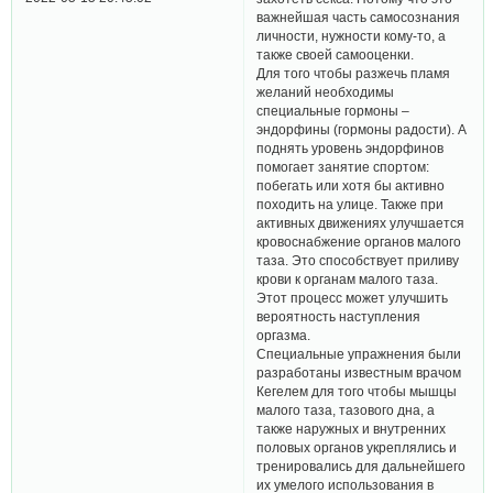
важнейшая часть самосознания
личности, нужности кому-то, а
также своей самооценки.
Для того чтобы разжечь пламя
желаний необходимы
специальные гормоны –
эндорфины (гормоны радости). А
поднять уровень эндорфинов
помогает занятие спортом:
побегать или хотя бы активно
походить на улице. Также при
активных движениях улучшается
кровоснабжение органов малого
таза. Это способствует приливу
крови к органам малого таза.
Этот процесс может улучшить
вероятность наступления
оргазма.
Специальные упражнения были
разработаны известным врачом
Кегелем для того чтобы мышцы
малого таза, тазового дна, а
также наружных и внутренних
половых органов укреплялись и
тренировались для дальнейшего
их умелого использования в