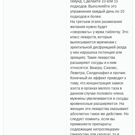
секунд. Сделайте 10 или 15
подходов. Выполняйте это
упражнение каждый день по 10
подходов и более.
На третьем этапе разжигания
желания нужно будет
«своровать» у мужа таблетку. Это
класс лекарств, которые
выписываются мужчинам с
эректильной дисфункцией (когда
у них нарушена потенция или
эрекция). Такие лекарства
расширяют сосуды и к ним
относятся: Виагра, Сиалис,
Левитра, Силденафил и прочие.
Конечный их эффект приводит к
тому, что концентрация закиси
азота в органах малого таза в
данном случае полового члена
мужчины увеличивается и сосуды
кровеносные расширяются. На
женщин эти лекарства оказывают
абсолютно такое же действие. Но
следует помнить: если вы
применяете препараты
содержащие нитроглицерин
(лекарства для сердца), то в