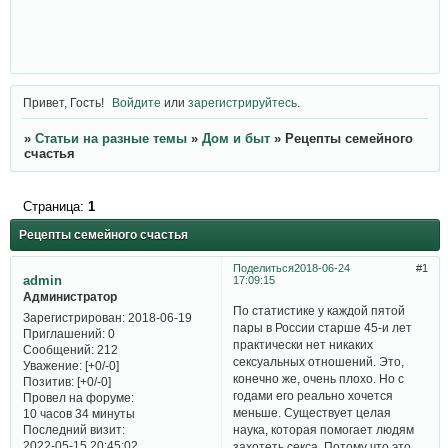
Привет, Гость!
Войдите
или
зарегистрируйтесь
.
»
Статьи на разные темы
»
Дом и быт
»
Рецепты семейного
счастья
Страница:
1
Рецепты семейного счастья
Поделиться
2018-06-24
1
admin
17:09:15
Администратор
По статистике у каждой пятой
Зарегистрирован
: 2018-06-19
пары в России старше 45-и лет
Приглашений:
0
практически нет никаких
Сообщений:
212
сексуальных отношений. Это,
Уважение:
[+0/-0]
конечно же, очень плохо. Но с
Позитив:
[+0/-0]
годами его реально хочется
Провел на форуме:
меньше. Существует целая
10 часов 34 минуты
Последний визит:
наука, которая помогает людям
2022-05-15 20:45:02
захотеть секса. Потому что это