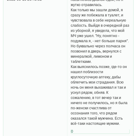
жутко отравилась.
Как только мы зашли домой, я
сразу же побежала в туалет, и
чувствовала в себе нереальную
слабость. Выйдя в очередной раз
из уборной, я увидела, что мой
МЧ уже ушел. "Ну, понятно -
подумала я, - нет больше парня".
Но буквально через полчаса он
позвонил в дверь, вернулся с
минералкой, лимоном и
таблетками.
Как выяснилось позже, где-то он
нашел поблизости
круглосуточную аптеку, дабы
облегчить мои страдания. Всю
ночь он меня выхаживал и так и
уснул рядом, обняв. К
сожалению, в тот вечер так и
ничего не получилось, но я была
по-женски счастлива от
осознания того, что рядом
оказался такой мужчина. Есть
всё-таки настоящие мужики.
0