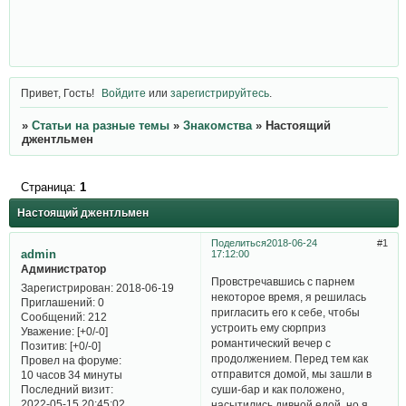
Привет, Гость!
Войдите
или
зарегистрируйтесь
.
»
Статьи на разные темы
»
Знакомства
»
Настоящий
джентльмен
Страница:
1
Настоящий джентльмен
Поделиться
2018-06-24
1
admin
17:12:00
Администратор
Провстречавшись с парнем
Зарегистрирован
: 2018-06-19
некоторое время, я решилась
Приглашений:
0
пригласить его к себе, чтобы
Сообщений:
212
устроить ему сюрприз
Уважение:
[+0/-0]
романтический вечер с
Позитив:
[+0/-0]
продолжением. Перед тем как
Провел на форуме:
отправится домой, мы зашли в
10 часов 34 минуты
Последний визит:
суши-бар и как положено,
2022-05-15 20:45:02
насытились дивной едой, но я