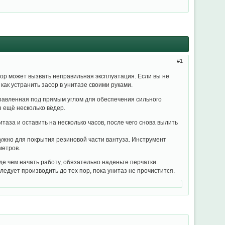
1
сор может вызвать неправильная эксплуатация. Если вы не
как устранить засор в унитазе своими руками.
правленная под прямым углом для обеспечения сильного
з ещё несколько вёдер.
аза и оставить на несколько часов, после чего снова вылить
 нужно для покрытия резиновой части вантуза. Инструмент
метров.
е чем начать работу, обязательно наденьте перчатки.
ледует производить до тех пор, пока унитаз не прочистится.