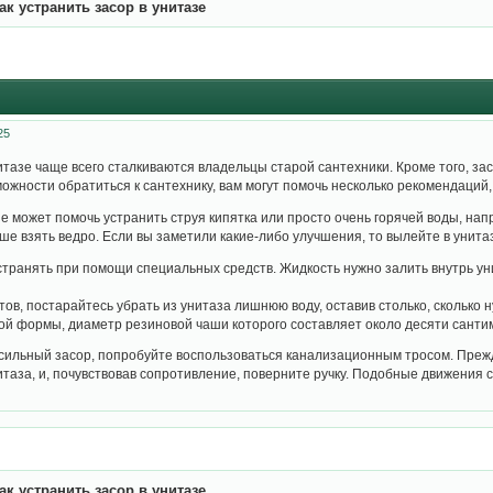
ак устранить засор в унитазе
25
итазе чаще всего сталкиваются владельцы старой сантехники. Кроме того, за
ожности обратиться к сантехнику, вам могут помочь несколько рекомендаций, 
е может помочь устранить струя кипятка или просто очень горячей воды, на
ше взять ведро. Если вы заметили какие-либо улучшения, то вылейте в унита
транять при помощи специальных средств. Жидкость нужно залить внутрь унит
тов, постарайтесь убрать из унитаза лишнюю воду, оставив столько, сколько
й формы, диаметр резиновой чаши которого составляет около десяти санти
 сильный засор, попробуйте воспользоваться канализационным тросом. Прежд
таза, и, почувствовав сопротивление, поверните ручку. Подобные движения с
ак устранить засор в унитазе