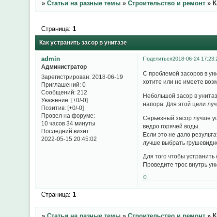
»
Статьи на разные темы
»
Строительство и ремонт
»
К
Страница:
1
Как устранить засор в унитазе
admin
Поделиться
2018-06-24 17:23:
Администратор
С проблемой засоров в ун
Зарегистрирован
: 2018-06-19
хотите или не имеете возм
Приглашений:
0
Сообщений:
212
Небольшой засор в унитаз
Уважение:
[+0/-0]
напора. Для этой цели луч
Позитив:
[+0/-0]
Провел на форуме:
Серьёзный засор лучше ус
10 часов 34 минуты
ведро горячей воды.
Последний визит:
Если это не дало результа
2022-05-15 20:45:02
лучше выбрать грушевидно
Для того чтобы устранить
Проведите трос внутрь уни
0
Страница:
1
»
Статьи на разные темы
»
Строительство и ремонт
»
К