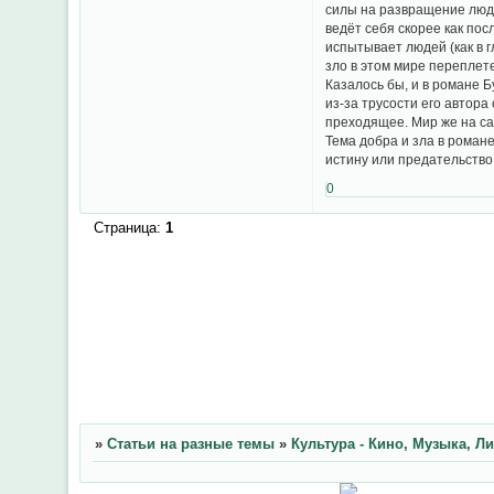
силы на развращение люде
ведёт себя скорее как по
испытывает людей (как в г
зло в этом мире переплете
Казалось бы, и в романе 
из-за трусости его автора
преходящее. Мир же на са
Тема добра и зла в романе
истину или предательство
0
Страница:
1
»
Статьи на разные темы
»
Культура - Кино, Музыка, Л