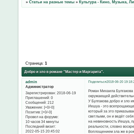
»
Статьи на разные темы
»
Культура - Кино, Музыка, Л
Страница:
1
Добро и зло в романе "Мастер и Маргарита".
admin
Поделиться
2018-06-20 19:18:
Администратор
Роман Михаила Булгакова 
Зарегистрирован
: 2018-06-19
окружающей действительно
Приглашений:
0
У Булгакова добро и зло 
Сообщений:
212
Иешуа - это всепрощающее
Уважение:
[+0/-0]
который за это приказыва
Позитив:
[+0/-0]
светлыми, он и ведёт себ
Провел на форуме:
на невиновность Иешуа, п
10 часов 34 минуты
Последний визит:
реальности, словно воскре
2022-05-15 20:45:02
Воплощением зла же в ром