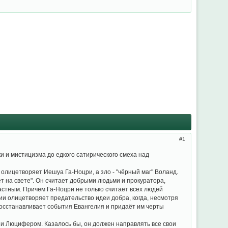
1
и и мистицизма до едкого сатирического смеха над
 олицетворяет Иешуа Га-Ноцри, а зло - "чёрный маг" Воланд.
т на свете". Он считает добрыми людьми и прокуратора,
астным. Причем Га-Ноцри не только считает всех людей
ии олицетворяет предательство идеи добра, когда, несмотря
восстанавливает события Евангелия и придаёт им черты
и Люцифером. Казалось бы, он должен направлять все свои