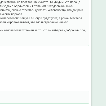
 действиями на протяжении сюжета, то увидим, что Воланд
 эпизодах с Берлиозом и Степаном Лиходеевым), либо
вником, словно стремясь доказать человечеству, что добро и
еческих пороков.
ным перевесом: Иешуа Га-Ноцри будет убит, а роман Мастера
оен мир" показывает, что зло и страдание - нечто
й человек ответственен за то, что он изберёт - добро или зло,