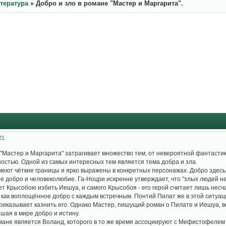
итература
»
Добро и зло в романе "Мастер и Маргарита".
21
"Мастер и Маргарита" затрагивает множество тем, от невероятной фантастик
стью. Одной из самых интересных тем является тема добра и зла.
имеют чёткие границы и ярко выражены в конкретных персонажах. Добро здесь
 добро и человеколюбие. Га-Ноцри искренне утверждает, что "злых людей не
ет Крысобою избить Иешуа, и самого Крысобоя - его герой считает лишь несч
я как воплощённое добро с каждым встречным. Понтий Пилат же в этой ситуац
риказывает казнить его. Однако Мастер, пишущий роман о Пилате и Иешуа, 
шая в мире добро и истину.
ане является Воланд, которого в то же время ассоциируют с Мефистофелем 