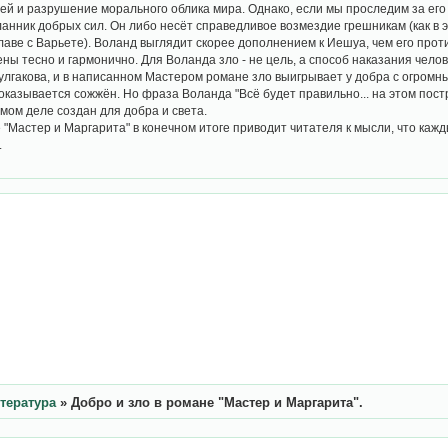
й и разрушение морального облика мира. Однако, если мы проследим за его
сланник добрых сил. Он либо несёт справедливое возмездие грешникам (как в
лаве с Варьете). Воланд выглядит скорее дополнением к Иешуа, чем его проти
ны тесно и гармонично. Для Воланда зло - не цель, а способ наказания челов
Булгакова, и в написанном Мастером романе зло выигрывает у добра с огром
 оказывается сожжён. Но фраза Воланда "Всё будет правильно... на этом постр
мом деле создан для добра и света.
 "Мастер и Маргарита" в конечном итоге приводит читателя к мысли, что кажды
.
итература
»
Добро и зло в романе "Мастер и Маргарита".