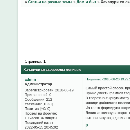
»
Статьи на разные темы
»
Дом и быт
»
Хачапури со с
Страница:
1
Хачапури со сковороды ленивые
admin
Поделиться
2018-06-20 19:29:
Администратор
Самый простой способ при
Зарегистрирован
: 2018-06-19
Нужно двести граммов тво
Приглашений:
0
В творожно-сырную массу 
Сообщений:
212
кашице добавляют половин
Уважение:
[+0/-0]
Из теста формируют шарик
Позитив:
[+0/-0]
Ленивые хачапури жарят, 
Провел на форуме:
сытная закуска, идеальным
10 часов 34 минуты
Последний визит:
0
2022-05-15 20:45:02