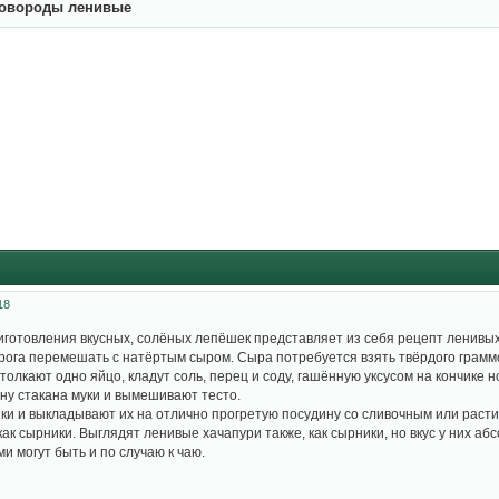
ковороды ленивые
18
готовления вкусных, солёных лепёшек представляет из себя рецепт ленивых
рога перемешать с натёртым сыром. Сыра потребуется взять твёрдого грамм
толкают одно яйцо, кладут соль, перец и соду, гашённую уксусом на кончике 
у стакана муки и вымешивают тесто.
и и выкладывают их на отлично прогретую посудину со сливочным или раст
как сырники. Выглядят ленивые хачапури также, как сырники, но вкус у них 
и могут быть и по случаю к чаю.