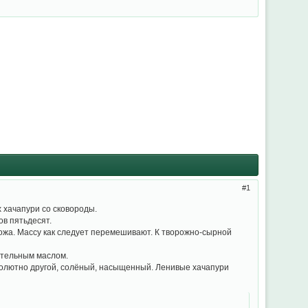
1
 хачапури со сковороды.
ов пятьдесят.
ножа. Массу как следует перемешивают. К творожно-сырной
ительным маслом.
абсолютно другой, солёный, насыщенный. Ленивые хачапури